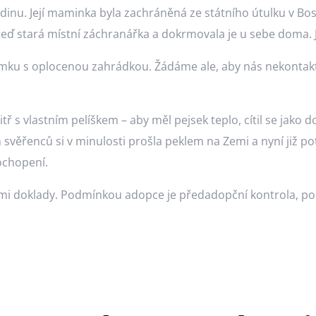
 rodinu. Její maminka byla zachráněná ze státního útulku v 
 teď stará místní záchranářka a dokrmovala je u sebe doma.
u s oplocenou zahrádkou. Žádáme ale, aby nás nekontaktova
 s vlastním pelíškem – aby měl pejsek teplo, cítil se jako d
svěřenců si v minulosti prošla peklem na Zemi a nyní již pot
ochopení.
ými doklady. Podmínkou adopce je předadopční kontrola, p