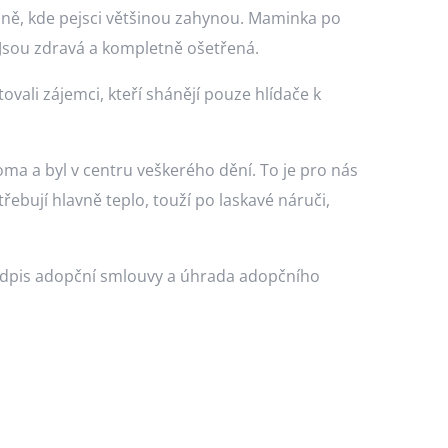
Bosně, kde pejsci většinou zahynou. Maminka po
 Jsou zdravá a kompletně ošetřená.
li zájemci, kteří shánějí pouze hlídače k
oma a byl v centru veškerého dění. To je pro nás
řebují hlavně teplo, touží po laskavé náruči,
odpis adopční smlouvy a úhrada adopčního