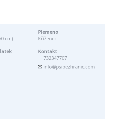
Plemeno
 60 cm)
Kříženec
latek
Kontakt
732347707
info@psibezhranic.com