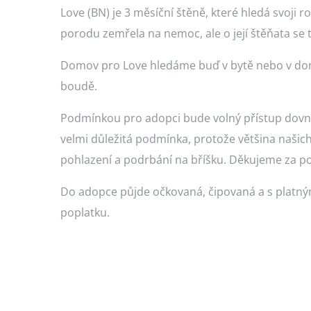
Love (BN) je 3 měsíční štěně, které hledá svoji
porodu zemřela na nemoc, ale o její štěňata se
Domov pro Love hledáme buď v bytě nebo v domk
boudě.
Podmínkou pro adopci bude volný přístup dovnitř
velmi důležitá podmínka, protože většina našich 
pohlazení a podrbání na bříšku. Děkujeme za p
Do adopce půjde očkovaná, čipovaná a s platn
poplatku.