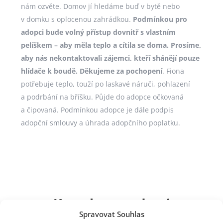
nám ozvěte. Domov jí hledáme buď v bytě nebo
v domku s oplocenou zahrádkou.
Podmínkou pro
adopci bude volný přístup dovnitř s vlastním
pelíškem – aby měla teplo a cítila se doma. Prosíme,
aby nás nekontaktovali zájemci, kteří shánějí pouze
hlídače k boudě. Děkujeme za pochopení
. Fiona
potřebuje teplo, touží po laskavé náruči, pohlazení
a podrbání na bříšku. Půjde do adopce očkovaná
a čipovaná. Podmínkou adopce je dále podpis
adopční smlouvy a úhrada adopčního poplatku.
Kontakt pro adopci
Spravovat Souhlas