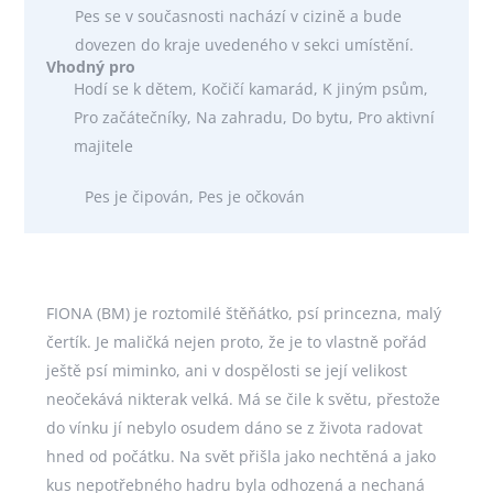
Pes se v současnosti nachází v cizině a bude
dovezen do kraje uvedeného v sekci umístění.
Vhodný pro
Hodí se k dětem, Kočičí kamarád, K jiným psům,
Pro začátečníky, Na zahradu, Do bytu, Pro aktivní
majitele
Pes je čipován, Pes je očkován
FIONA (BM) je roztomilé štěňátko, psí princezna, malý
čertík. Je maličká nejen proto, že je to vlastně pořád
ještě psí miminko, ani v dospělosti se její velikost
neočekává nikterak velká. Má se čile k světu, přestože
do vínku jí nebylo osudem dáno se z života radovat
hned od počátku. Na svět přišla jako nechtěná a jako
kus nepotřebného hadru byla odhozená a nechaná