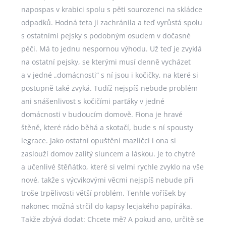
napospas v krabici spolu s pěti sourozenci na skládce
odpadků. Hodná teta ji zachránila a teď vyrůstá spolu
s ostatními pejsky s podobným osudem v dočasné
péči. Má to jednu nespornou výhodu. Už teď je zvyklá
na ostatní pejsky, se kterými musí denně vycházet
a v jedné „domácnosti“ s ní jsou i kočičky, na které si
postupně také zvyká. Tudíž nejspíš nebude problém
ani snášenlivost s kočičími parťáky v jedné
domácnosti v budoucím domově. Fiona je hravé
štěně, které rádo běhá a skotačí, bude s ní spousty
legrace. Jako ostatní opuštění mazlíčci i ona si
zaslouží domov zalitý sluncem a láskou. Je to chytré
a učenlivé štěňátko, které si velmi rychle zvyklo na vše
nové, takže s výcvikovými věcmi nejspíš nebude při
troše trpělivosti větší problém. Tenhle voříšek by
nakonec možná strčil do kapsy lecjakého papíráka.
Takže zbývá dodat: Chcete mě? A pokud ano, určitě se