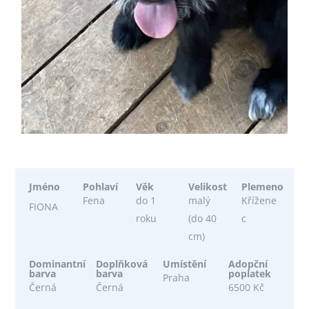
Jméno
Pohlaví
Věk
Velikost
Plemeno
Fena
do 1
malý
Křížene
FIONA
roku
(do 40
c
cm)
Dominantní
Doplňková
Umístění
Adopční
barva
barva
poplatek
Praha
Černá
Černá
6500 Kč